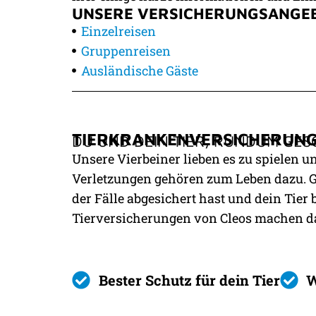
UNSERE VERSICHERUNGSANGEBO
Einzelreisen
Gruppenreisen
Ausländische Gäste
TIERKRANKEN­VERSICHERUN
DU UND DEIN TIER, RUNDUM GE
Unsere Vierbeiner lieben es zu spielen 
Verletzungen gehören zum Leben dazu. Gu
der Fälle abgesichert hast und dein Tier 
Tierversicherungen von Cleos machen d
Bester Schutz für dein Tier
W