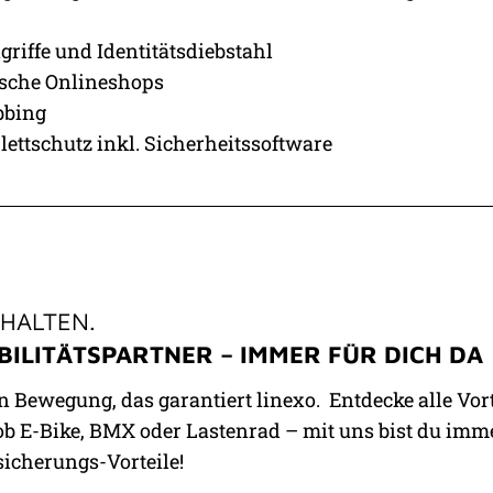
riffe und Identitätsdiebstahl
ische Onlineshops
bbing
ettschutz inkl. Sicherheitssoftware
FHALTEN.
BILITÄTSPARTNER – IMMER FÜR DICH DA
in Bewegung, das garantiert linexo. Entdecke alle Vo
 ob E-Bike, BMX oder Lastenrad – mit uns bist du immer
sicherungs-Vorteile!