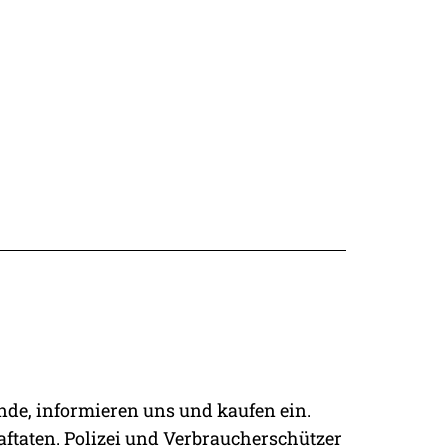
N­
KATZEN OP
VERSICHERUNG
eunde, informieren uns und kaufen ein.
raftaten. Polizei und Verbraucherschützer