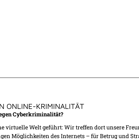
NDE OP
KATZEN­KRANKE
RSICHERUNG
VERSICHERUNG
N ONLINE-KRIMINALITÄT
egen Cyberkriminalität?
ne virtuelle Welt geführt: Wir treffen dort unsere Fr
igen Möglichkeiten des Internets – für Betrug und St