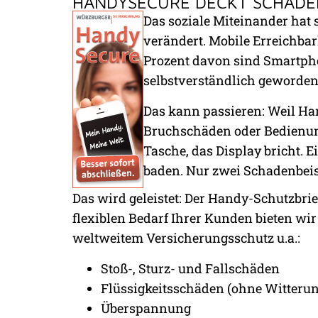
HANDYSECURE DECKT SCHÄDE
Das soziale Miteinander hat 
verändert. Mobile Erreichbar
Prozent davon sind Smartpho
selbstverständlich geworden.
Das kann passieren: Weil Han
Bruchschäden oder Bedienung
Tasche, das Display bricht.
baden. Nur zwei Schadenbeisp
Das wird geleistet: Der Handy-Schutzbri
flexiblen Bedarf Ihrer Kunden bieten wir
weltweitem Versicherungsschutz u.a.:
Stoß-, Sturz- und Fallschäden
Flüssigkeitsschäden (ohne Witterun
Überspannung