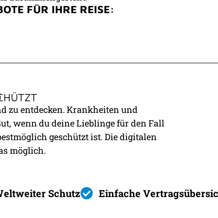
TE FÜR IHRE REISE:
G
SCHÜTZT
und zu entdecken. Krankheiten und
t, wenn du deine Lieblinge für den Fall
bestmöglich geschützt ist. Die digitalen
as möglich.
eltweiter Schutz
Einfache Vertragsübersi