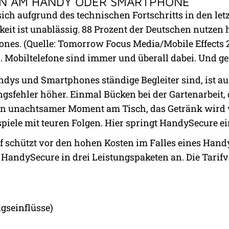
N AM HANDY ODER SMARTPHONE
sich aufgrund des technischen Fortschritts in den l
keit ist unablässig. 88 Prozent der Deutschen nutzen 
nes. (Quelle: Tomorrow Focus Media/Mobile Effects 2
 Mobiltelefone sind immer und überall dabei. Und ge
dys und Smartphones ständige Begleiter sind, ist auc
sfehler höher. Einmal Bücken bei der Gartenarbeit, 
 Ein unachtsamer Moment am Tisch, das Getränk wird
iele mit teuren Folgen. Hier springt HandySecure ei
ef schützt vor den hohen Kosten im Falles eines Ha
 HandySecure in drei Leistungspaketen an. Die Tarifv
gseinflüsse)