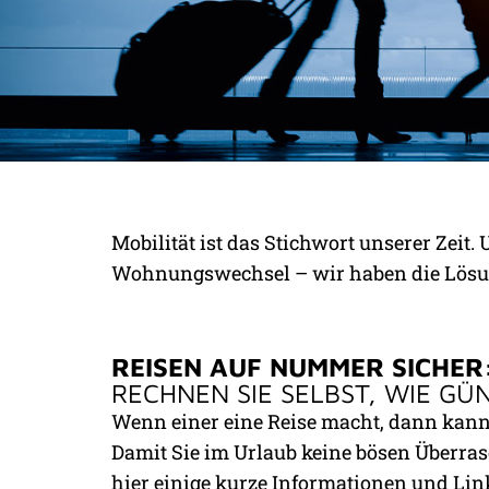
UNSERE SPEZIAL
Mobilität ist das Stichwort unserer Zeit
LÖSUNGEN FÜR D
Wohnungswechsel – wir haben die Lösu
REISEN AUF NUMMER SICHER
RECHNEN SIE SELBST, WIE GÜN
Wenn einer eine Reise macht, dann kann 
Damit Sie im Urlaub keine bösen Überra
hier einige kurze Informationen und Li