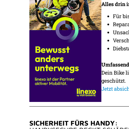
Alles drin
Für bi
Repara
Unsac
Versch
Diebst
Umfassend
Dein Bike l
geschützt.
Jetzt absic
SICHERHEIT FÜRS HANDY: