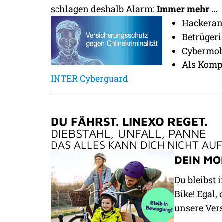
schlagen deshalb Alarm:
Immer mehr …
Hackerang
Betrüger
Cybermo
Als Kompl
INTER Cyberguard
DU FÄHRST. LINEXO REGET.
DIEBSTAHL, UNFALL, PANNE
DAS ALLES KANN DICH NICHT AU
DEIN MO
Du bleibst 
Bike! Egal,
unsere Ver