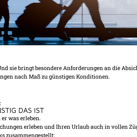
ITÄT:
. Und sie bringt besondere Anforderungen an die Absi
AS LEBEN VON HEUTE
ngen nach Maß zu günstigen Konditionen.
:
STIG DAS IST
er was erleben.
schungen erleben und Ihren Urlaub auch in vollen Z
nks zusammengestellt: