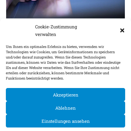
KONTAKT
Cookie-Zustimmung
FRAGEN UND INFORMATIONEN
verwalten
Ihre Fragen beantworten wir gern.
Um Ihnen ein optimales Erlebnis zu bieten, verwenden wir
MEHR
Technologien wie Cookies, um Geräteinformationen zu speichern
und/oder darauf zuzugreifen. Wenn Sie diesen Technologien
zustimmen, können wir Daten wie das Surfverhalten oder eindeutige
IDs auf dieser Website verarbeiten. Wenn Sie Ihre Zustimmung nicht
Impressum
Nachhaltigkeitsfaktoren
erteilen oder zurückziehen, können bestimmte Merkmale und
Funktionen beeinträchtigt werden.
Datenschutz
Barrierefreiheit
Kontakt
Cookie-Einstellungen
Akzeptieren
©
2026
Ablehnen
Einstellungen ansehen